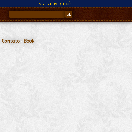
ENGLISH
•
PORTUGÊS
•
Contato
•
Book