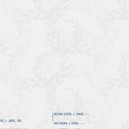
BONA VISTA, c. 0000, ---.
E, c. 1895, GB.
ARCADIA, f. 0000, ---.