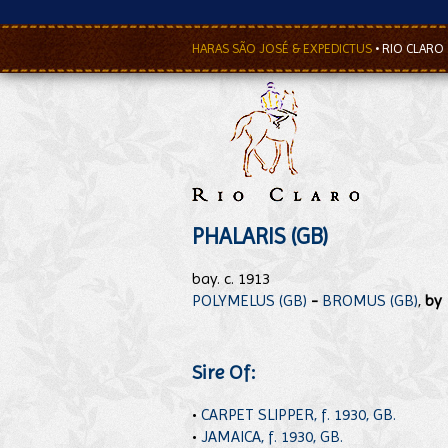
HARAS SÃO JOSÉ & EXPEDICTUS
•
RIO CLARO
PHALARIS (GB)
bay. c. 1913
POLYMELUS (GB)
-
BROMUS (GB)
,
by
Sire Of:
•
CARPET SLIPPER, f. 1930, GB.
•
JAMAICA, f. 1930, GB.