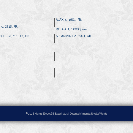
AJAX, c. 1901, FR.
 c. 1913, FR.
RODEAU, f. 0000, ---.
 LIEGE, f. 1912, GB.
SPEARMINT, c. 1903, GB.
© 2026 Haras São José & Expedictus |
Desenvolvimento: Rivello/Menta