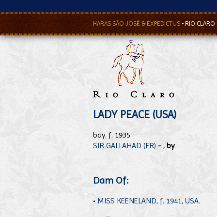
HARAS SÃO JOSÉ & EXPEDICTUS
•
RIO CLARO
LADY PEACE (USA)
bay. f. 1935
SIR GALLAHAD (FR)
-
,
by
Dam Of:
•
MISS KEENELAND, f. 1941, USA.