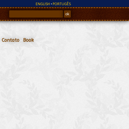
ENGLISH
•
PORTUGÊS
•
Contato
•
Book